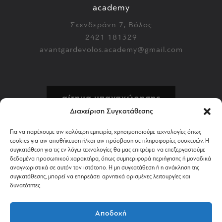
academy
Σκενδεράνη 7, Βόλος
2421 181329
avantgardevolos.academy@gmail.com
αίτημα υπαναχώρησης
Διαχείριση Συγκατάθεσης
πολιτική επιστροφών
Για να παρέχουμε την καλύτερη εμπειρία, χρησιμοποιούμε τεχνολογίες όπως
cookies για την αποθήκευση ή/και την πρόσβαση σε πληροφορίες συσκευών. Η
αποστολή & πληρωμή
συγκατάθεση για τις εν λόγω τεχνολογίες θα μας επιτρέψει να επεξεργαστούμε
δεδομένα προσωπικού χαρακτήρα, όπως συμπεριφορά περιήγησης ή μοναδικά
αναγνωριστικά σε αυτόν τον ιστότοπο. Η μη συγκατάθεση ή η ανάκληση της
όροι χρήσης
συγκατάθεσης, μπορεί να επηρεάσει αρνητικά ορισμένες λειτουργίες και
δυνατότητες.
απόρρητο & cookies
Αποδοχή