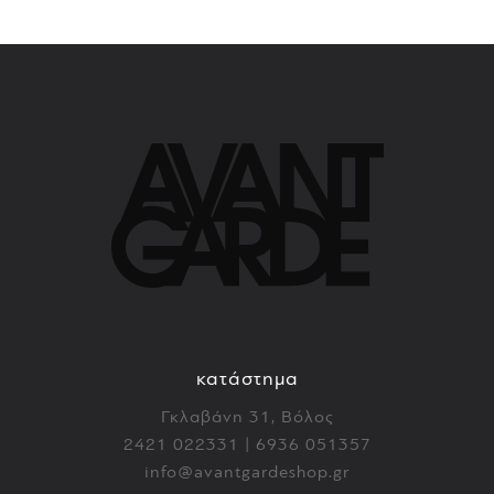
κατάστημα
Γκλαβάνη 31, Βόλος
2421 022331 | 6936 051357
info@avantgardeshop.gr