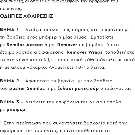
φουσκάλες, οι οποίες θα δυσκολέψουν την εφαρμογή του
προϊόντος.
ΟΔΗΓΙΕΣ ΑΦΑΙΡΕΣΗΣ
ΒΗΜΑ 1
– Ανοίξτε απαλά τους πόρους στο ημιμόνιμο με
τη βοήθεια ενός μπάφερ ή μίας λίμας. Εμποτίστε
με
Semilac Aceton
ή με
Remover
σε βαμβάκι ή στα
έτοιμα χαρτάκια αφαίρεσης
Remover Wraps
, τοποθετήστε
τα στα νύχια και τυλίξτε προσεκτικά κάθε δάχτυλο με αυτά
ή με αλουμινόχαρτο. Αναμείνετε 10-15 λεπτά.
ΒΗΜΑ 2
– Αφαιρέστε το βερνίκι με την βοήθεια
του
pusher Semilac
ή με
ξυλάκι μανικιούρ
σπρώχνοντας
ΒΗΜΑ 3
– Λειάνετε την επιφάνεια του νυχιού απαλά
με
μπάφερ
* Στην περίπτωση που συναντήσετε δυσκολία κατά την
αφαίρεση του προϊόντος, επανατοποθετήστε τα