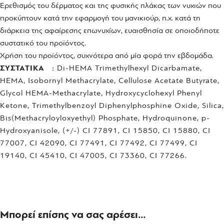
Ερεθισμός του δέρματος και της φυσικής πλάκας των νυχιών που
προκύπτουν κατά την εφαρμογή του μανικιούρ, π.χ. κατά τη
διάρκεια της αφαίρεσης επωνυχίων, ευαισθησία σε οποιοδήποτε
συστατικό του προϊόντος.
Χρήση του προϊόντος, συχνότερα από μία φορά την εβδομάδα.
ΣΥΣΤΑΤΙΚΑ :
Di-HEMA Trimethylhexyl Dicarbamate,
HEMA, Isobornyl Methacrylate, Cellulose Acetate Butyrate,
Glycol HEMA-Methacrylate, Hydroxycyclohexyl Phenyl
Ketone, Trimethylbenzoyl Diphenylphosphine Oxide, Silica,
Bis(Methacryloyloxyethyl) Phosphate, Hydroquinone, p-
Hydroxyanisole, (+/-) CI 77891, CI 15850, CI 15880, CI
77007, CI 42090, CI 77491, CI 77492, CI 77499, CI
19140, CI 45410, CI 47005, CI 73360, CI 77266.
Μπορεί επίσης να σας αρέσει…