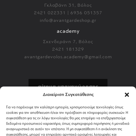
Γκλαβάνη 31, Βόλος
2421 022331 | 6936 051357
info@avantgardeshop.gr
academy
Σκενδεράνη 7, Βόλος
2421 181329
avantgardevolos.academy@gmail.com
αίτημα υπαναχώρησης
Διαχείριση Συγκατάθεσης
πολιτική επιστροφών
Για να παρέχουμε την καλύτερη εμπειρία, χρησιμοποιούμε τεχνολογίες όπως
cookies για την αποθήκευση ή/και την πρόσβαση σε πληροφορίες συσκευών. Η
αποστολή & πληρωμή
συγκατάθεση για τις εν λόγω τεχνολογίες θα μας επιτρέψει να επεξεργαστούμε
δεδομένα προσωπικού χαρακτήρα, όπως συμπεριφορά περιήγησης ή μοναδικά
αναγνωριστικά σε αυτόν τον ιστότοπο. Η μη συγκατάθεση ή η ανάκληση της
όροι χρήσης
συγκατάθεσης, μπορεί να επηρεάσει αρνητικά ορισμένες λειτουργίες και